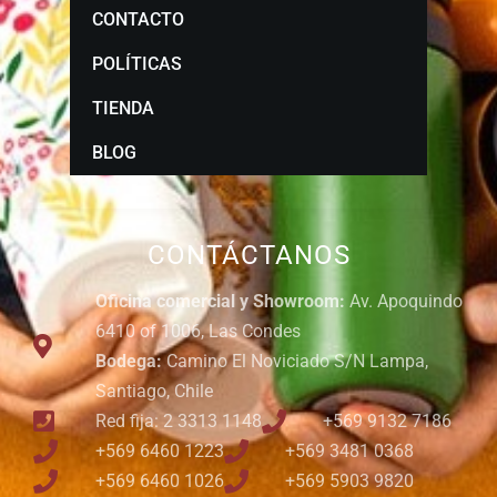
CONTACTO
POLÍTICAS
TIENDA
BLOG
CONTÁCTANOS
Oficina comercial y Showroom:
Av. Apoquindo
6410 of 1006, Las Condes
Bodega:
Camino El Noviciado S/N Lampa,
Santiago, Chile
Red fija: 2 3313 1148
+569 9132 7186
+569 6460 1223
+569 3481 0368
+569 6460 1026
+569 5903 9820