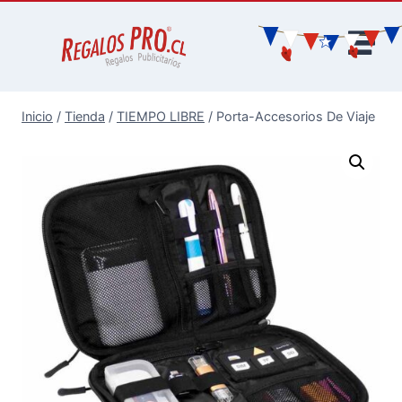
Inicio
/
Tienda
/
TIEMPO LIBRE
/
Porta-Accesorios De Viaje