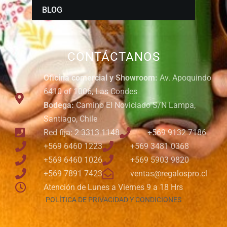
BLOG
CONTÁCTANOS
Oficina comercial y Showroom:
Av. Apoquindo
6410 of 1006, Las Condes
Bodega:
Camino El Noviciado S/N Lampa,
Santiago, Chile
Red fija: 2 3313 1148
+569 9132 7186
+569 6460 1223
+569 3481 0368
+569 6460 1026
+569 5903 9820
+569 7891 7423
ventas@regalospro.cl
Atención de Lunes a Viernes 9 a 18 Hrs
POLÍTICA DE PRIVACIDAD Y CONDICIONES