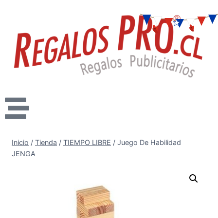
Inicio
/
Tienda
/
TIEMPO LIBRE
/
Juego De Habilidad
JENGA