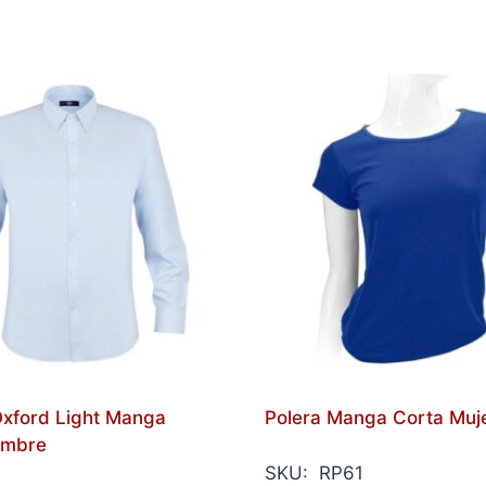
xford Light Manga
Polera Manga Corta Muj
ombre
SKU: RP61