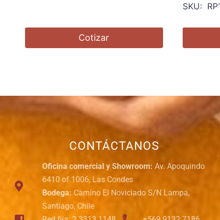
SKU: RP
Cotizar
CONTÁCTANOS
Oficina comercial y Showroom:
Av. Apoquindo
6410 of 1006, Las Condes
Bodega:
Camino El Noviciado S/N Lampa,
Santiago, Chile
Red fija: 2 3313 1148
+569 9132 7186