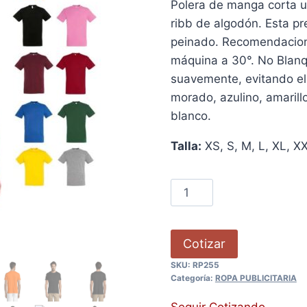
Polera de manga corta un
ribb de algodón. Esta p
peinado. Recomendacione
máquina a 30°. No Blanq
suavemente, evitando el
morado, azulino, amarillo
blanco.
Talla:
XS, S, M, L, XL, X
Cotizar
SKU:
RP255
Categoría:
ROPA PUBLICITARIA