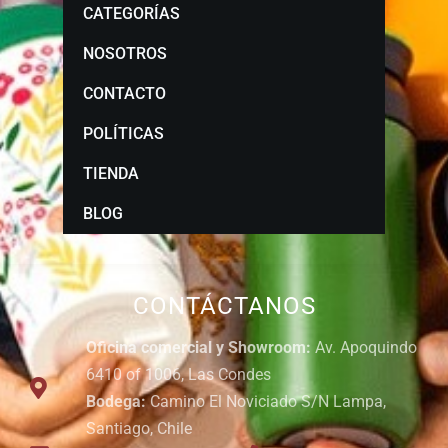
CATEGORÍAS
NOSOTROS
CONTACTO
POLÍTICAS
TIENDA
BLOG
CONTÁCTANOS
Oficina comercial y Showroom:
Av. Apoquindo
6410 of 1006, Las Condes
Bodega:
Camino El Noviciado S/N Lampa,
Santiago, Chile