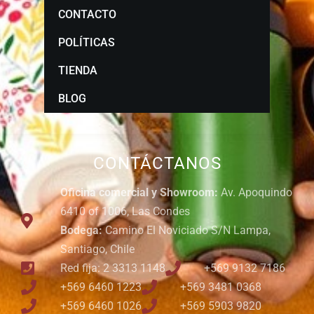
CONTACTO
POLÍTICAS
TIENDA
BLOG
CONTÁCTANOS
Oficina comercial y Showroom:
Av. Apoquindo
6410 of 1006, Las Condes
Bodega:
Camino El Noviciado S/N Lampa,
Santiago, Chile
Red fija: 2 3313 1148
+569 9132 7186
+569 6460 1223
+569 3481 0368
+569 6460 1026
+569 5903 9820