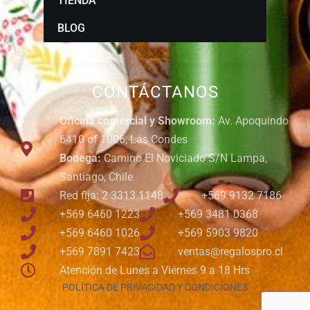
TIENDA
BLOG
CONTÁCTANOS
Oficina comercial y Showroom:
Av. Apoquindo
6410 of 1006, Las Condes
Bodega:
Camino El Noviciado S/N Lampa,
Santiago, Chile
Red fija: 2 3313 1148
+569 9132 7186
+569 6460 1223
+569 3481 0368
+569 6460 1026
+569 5903 9820
+569 7891 7423
ventas@regalospro.cl
Atención de Lunes a Viernes 9 a 18 Hrs
POLÍTICA DE PRIVACIDAD Y CONDICIONES