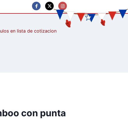
culos
mboo con punta