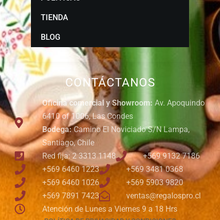
TIENDA
BLOG
CONTÁCTANOS
Oficina comercial y Showroom:
Av. Apoquindo
6410 of 1006, Las Condes
Bodega:
Camino El Noviciado S/N Lampa,
Santiago, Chile
Red fija: 2 3313 1148
+569 9132 7186
+569 6460 1223
+569 3481 0368
+569 6460 1026
+569 5903 9820
+569 7891 7423
ventas@regalospro.cl
Atención de Lunes a Viernes 9 a 18 Hrs