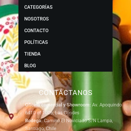
CATEGORÍAS
NOSOTROS
CONTACTO
POLÍTICAS
TIENDA
BLOG
CONTÁCTANOS
Oficina comercial y Showroom:
Av. Apoquindo
6410 of 1006, Las Condes
Bodega:
Camino El Noviciado S/N Lampa,
Santiago, Chile