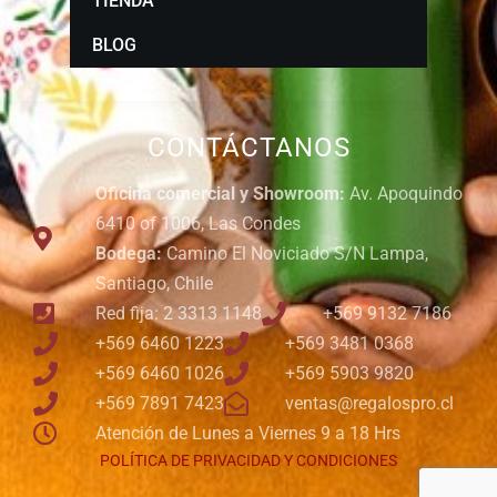
TIENDA
BLOG
CONTÁCTANOS
Oficina comercial y Showroom:
Av. Apoquindo
6410 of 1006, Las Condes
Bodega:
Camino El Noviciado S/N Lampa,
Santiago, Chile
Red fija: 2 3313 1148
+569 9132 7186
+569 6460 1223
+569 3481 0368
+569 6460 1026
+569 5903 9820
+569 7891 7423
ventas@regalospro.cl
Atención de Lunes a Viernes 9 a 18 Hrs
POLÍTICA DE PRIVACIDAD Y CONDICIONES