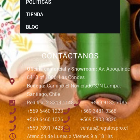
POLÍTICAS
TIENDA
BLOG
CONTÁCTANOS
Oficina comercial y Showroom:
Av. Apoquindo
6410 of 1006, Las Condes
Bodega:
Camino El Noviciado S/N Lampa,
Santiago, Chile
Red fija: 2 3313 1148
+569 9132 7186
+569 6460 1223
+569 3481 0368
+569 6460 1026
+569 5903 9820
+569 7891 7423
ventas@regalospro.cl
Atención de Lunes a Viernes 9 a 18 Hrs