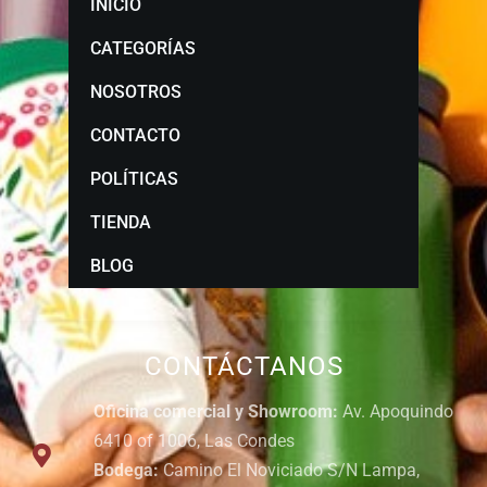
INICIO
CATEGORÍAS
NOSOTROS
CONTACTO
POLÍTICAS
TIENDA
BLOG
CONTÁCTANOS
Oficina comercial y Showroom:
Av. Apoquindo
6410 of 1006, Las Condes
Bodega:
Camino El Noviciado S/N Lampa,