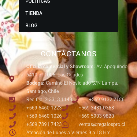
POLÍTICAS
TIENDA
BLOG
CONTÁCTANOS
Oficina comercial y Showroom:
Av. Apoquindo
6410 of 1006, Las Condes
Bodega:
Camino El Noviciado S/N Lampa,
Santiago, Chile
Red fija: 2 3313 1148
+569 9132 7186
+569 6460 1223
+569 3481 0368
+569 6460 1026
+569 5903 9820
+569 7891 7423
ventas@regalospro.cl
Atención de Lunes a Viernes 9 a 18 Hrs