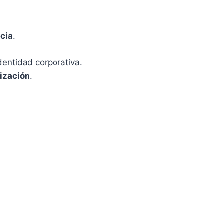
ncia
.
dentidad corporativa.
lización
.