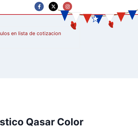
culos
ástico Qasar Color