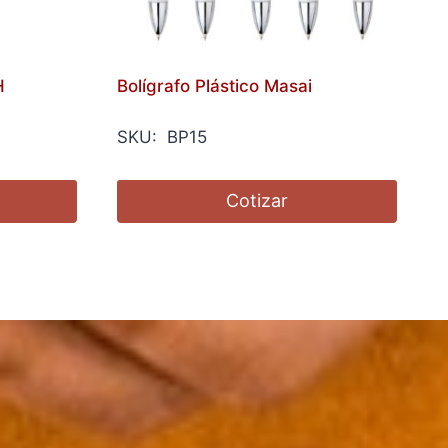
H
Bolígrafo Plástico Masai
SKU: BP15
Cotizar