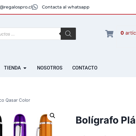
@regalospro.cl
Contacta al whatsapp
0
artí
TIENDA
NOSOTROS
CONTACTO
ico Qasar Color
Bolígrafo Pl