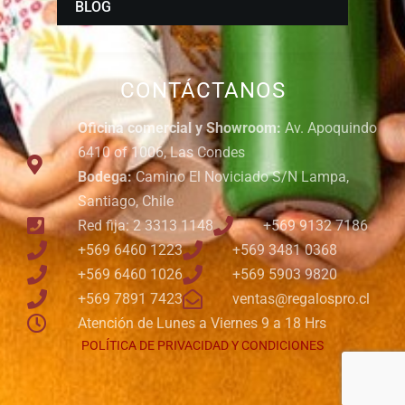
BLOG
CONTÁCTANOS
Oficina comercial y Showroom:
Av. Apoquindo
6410 of 1006, Las Condes
Bodega:
Camino El Noviciado S/N Lampa,
Santiago, Chile
Red fija: 2 3313 1148
+569 9132 7186
+569 6460 1223
+569 3481 0368
+569 6460 1026
+569 5903 9820
+569 7891 7423
ventas@regalospro.cl
Atención de Lunes a Viernes 9 a 18 Hrs
POLÍTICA DE PRIVACIDAD Y CONDICIONES