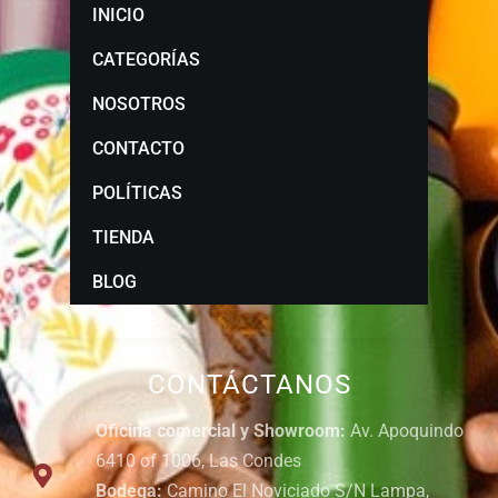
INICIO
CATEGORÍAS
NOSOTROS
CONTACTO
POLÍTICAS
TIENDA
BLOG
CONTÁCTANOS
Oficina comercial y Showroom:
Av. Apoquindo
6410 of 1006, Las Condes
Bodega:
Camino El Noviciado S/N Lampa,