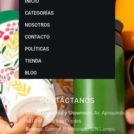
INICIO
CATEGORÍAS
NOSOTROS
CONTACTO
POLÍTICAS
TIENDA
BLOG
CONTÁCTANOS
Oficina comercial y Showroom:
Av. Apoquindo
6410 of 1006, Las Condes
Bodega:
Camino El Noviciado S/N Lampa,