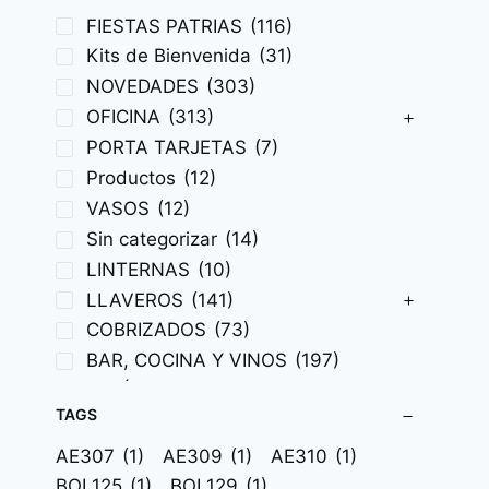
FIESTAS PATRIAS
(116)
Kits de Bienvenida
(31)
NOVEDADES
(303)
OFICINA
(313)
PORTA TARJETAS
(7)
Productos
(12)
VASOS
(12)
Sin categorizar
(14)
LINTERNAS
(10)
LLAVEROS
(141)
COBRIZADOS
(73)
BAR, COCINA Y VINOS
(197)
BOLÍGRAFOS EJECUTIVOS
(136)
TAGS
BOLÍGRAFOS PLÁSTICOS
(117)
BOLSAS
(183)
AE307
(1)
AE309
(1)
AE310
(1)
BOLSOS
(90)
BOL125
(1)
BOL129
(1)