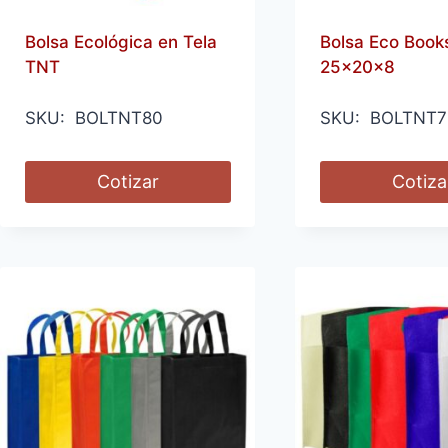
Bolsa Ecológica en Tela
Bolsa Eco Book
TNT
25x20x8
SKU: BOLTNT80
SKU: BOLTNT7
Cotizar
Cotiza