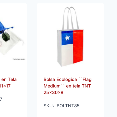
 en Tela
Bolsa Ecológica ´´Flag
11×17
Medium´´ en tela TNT
25x30x8
7
SKU: BOLTNT85