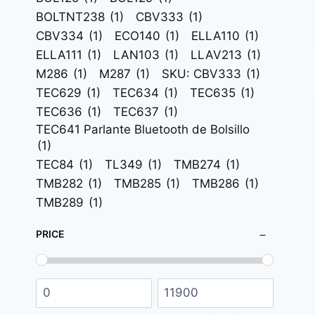
MOCHILAS
(176)
BOLTNT238
(1)
CBV333
(1)
TAZAS, MUGS Y BOTELLAS
(332)
CBV334
(1)
ECO140
(1)
ELLA110
(1)
DULCES PUBLICITARIOS
(3)
ELLA111
(1)
LAN103
(1)
LLAV213
(1)
M286
(1)
M287
(1)
SKU: CBV333
(1)
INSUMOS SANITARIOS
(41)
TEC629
(1)
TEC634
(1)
TEC635
(1)
INVIERNO
(28)
TEC636
(1)
TEC637
(1)
LÍNEA ECOLÓGICA
(137)
TEC641 Parlante Bluetooth de Bolsillo
LÍNEA HOMBRE
(59)
(1)
LÍNEA MUJER
(74)
TEC84
(1)
TL349
(1)
TMB274
(1)
ROPA PUBLICITARIA
(287)
TMB282
(1)
TMB285
(1)
TMB286
(1)
TECNOLOGÍA
(270)
TMB289
(1)
TIEMPO LIBRE
(194)
TROFEOS
(95)
PRICE