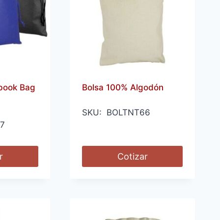
book Bag
Bolsa 100% Algodón
SKU: BOLTNT66
7
r
Cotizar