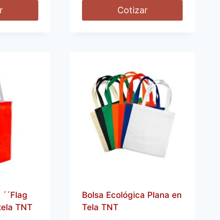
r
Cotizar
 ´´Flag
Bolsa Ecológica Plana en
tela TNT
Tela TNT