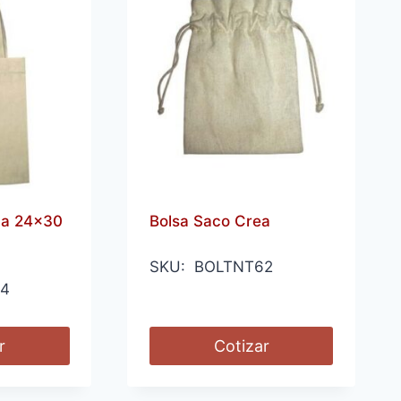
na 24×30
Bolsa Saco Crea
SKU: BOLTNT62
64
r
Cotizar