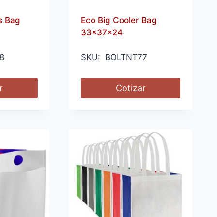
s Bag
Eco Big Cooler Bag
33x37x24
8
SKU: BOLTNT77
r
Cotizar