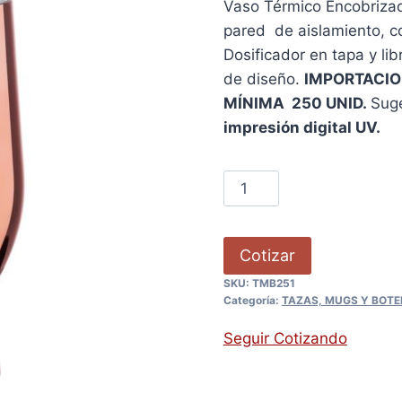
Vaso Térmico Encobrizad
pared de aislamiento, co
Dosificador en tapa y li
de diseño.
IMPORTACION
MÍNIMA 250 UNID.
Suge
impresión digital UV.
Cotizar
SKU:
TMB251
Categoría:
TAZAS, MUGS Y BOTE
Seguir Cotizando