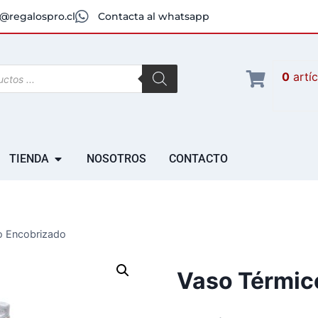
@regalospro.cl
Contacta al whatsapp
0
artí
TIENDA
NOSOTROS
CONTACTO
o Encobrizado
Vaso Térmic