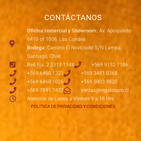
CONTÁCTANOS
Oficina comercial y Showroom:
Av. Apoquindo
6410 of 1006, Las Condes
Bodega:
Camino El Noviciado S/N Lampa,
Santiago, Chile
Red fija: 2 3313 1148
+569 9132 7186
+569 6460 1223
+569 3481 0368
+569 6460 1026
+569 5903 9820
+569 7891 7423
ventas@regalospro.cl
Atención de Lunes a Viernes 9 a 18 Hrs
POLÍTICA DE PRIVACIDAD Y CONDICIONES