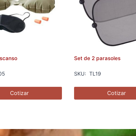
escanso
Set de 2 parasoles
05
SKU: TL19
Cotizar
Cotizar