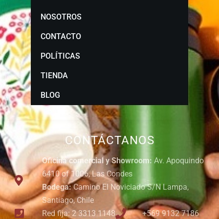
NOSOTROS
CONTACTO
POLÍTICAS
TIENDA
BLOG
CONTÁCTANOS
Oficina comercial y Showroom:
Av. Apoquindo
6410 of 1006, Las Condes
Bodega:
Camino El Noviciado S/N Lampa,
Santiago, Chile
Red fija: 2 3313 1148
+569 9132 7186