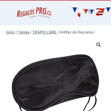
Inicio
/
Tienda
/
TIEMPO LIBRE
/
Antifaz de Descanso