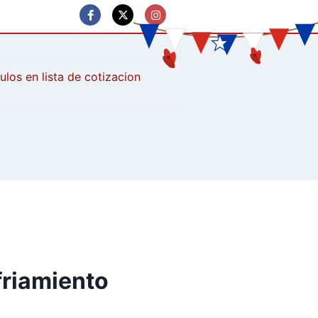
culos
friamiento