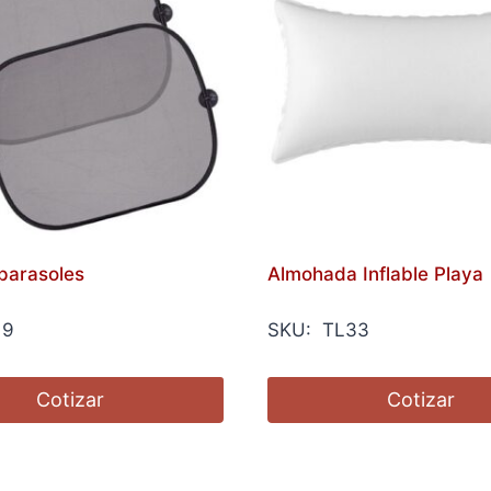
parasoles
Almohada Inflable Playa
19
SKU: TL33
Cotizar
Cotizar