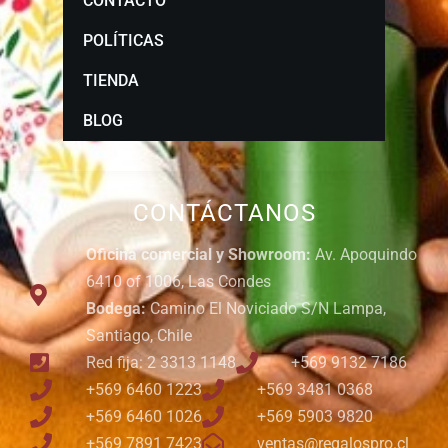
CONTACTO
POLÍTICAS
TIENDA
BLOG
CONTÁCTANOS
Oficina comercial y Showroom:
Av. Apoquindo
6410 of 1006, Las Condes
Bodega:
Camino El Noviciado S/N Lampa,
Santiago, Chile
Red fija: 2 3313 1148
+569 9132 7186
+569 6460 1223
+569 3481 0368
+569 6460 1026
+569 5903 9820
+569 7891 7423
ventas@regalospro.cl