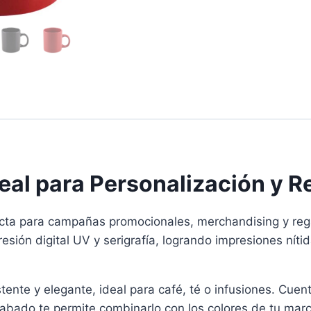
eal para Personalización y R
fecta para campañas promocionales, merchandising y rega
presión digital UV y serigrafía, logrando impresiones nít
tente y elegante, ideal para café, té o infusiones. Cuen
cabado te permite combinarlo con los colores de tu marc