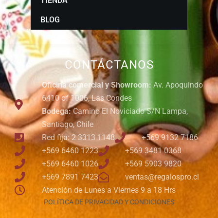
TIENDA
BLOG
CONTÁCTANOS
Oficina comercial y Showroom:
Av. Apoquindo
6410 of 1006, Las Condes
Bodega:
Camino El Noviciado S/N Lampa,
Santiago, Chile
Red fija: 2 3313 1148
+569 9132 7186
+569 6460 1223
+569 3481 0368
+569 6460 1026
+569 5903 9820
+569 7891 7423
ventas@regalospro.cl
Atención de Lunes a Viernes 9 a 18 Hrs
POLÍTICA DE PRIVACIDAD Y CONDICIONES