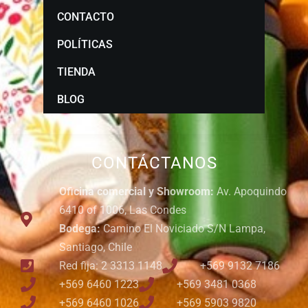
CONTACTO
POLÍTICAS
TIENDA
BLOG
CONTÁCTANOS
Oficina comercial y Showroom:
Av. Apoquindo
6410 of 1006, Las Condes
Bodega:
Camino El Noviciado S/N Lampa,
Santiago, Chile
Red fija: 2 3313 1148
+569 9132 7186
+569 6460 1223
+569 3481 0368
+569 6460 1026
+569 5903 9820