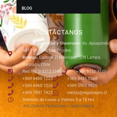
BLOG
CONTÁCTANOS
Oficina comercial y Showroom:
Av. Apoquindo
6410 of 1006, Las Condes
Bodega:
Camino El Noviciado S/N Lampa,
Santiago, Chile
Red fija: 2 3313 1148
+569 9132 7186
+569 6460 1223
+569 3481 0368
+569 6460 1026
+569 5903 9820
+569 7891 7423
ventas@regalospro.cl
Atención de Lunes a Viernes 9 a 18 Hrs
POLÍTICA DE PRIVACIDAD Y CONDICIONES