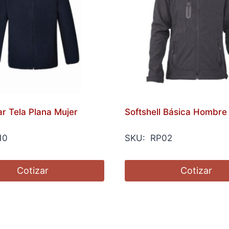
r Tela Plana Mujer
Softshell Básica Hombre
10
SKU: RP02
Cotizar
Cotizar