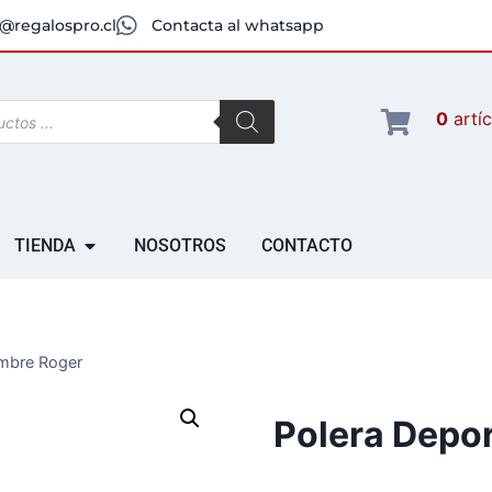
@regalospro.cl
Contacta al whatsapp
0
artí
TIENDA
NOSOTROS
CONTACTO
ombre Roger
Polera Depo