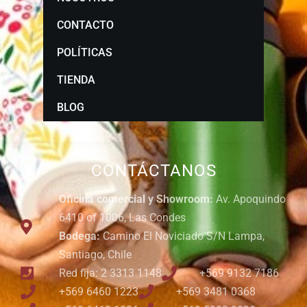
CONTACTO
POLÍTICAS
TIENDA
BLOG
CONTÁCTANOS
Oficina comercial y Showroom:
Av. Apoquindo
6410 of 1006, Las Condes
Bodega:
Camino El Noviciado S/N Lampa,
Santiago, Chile
Red fija: 2 3313 1148
+569 9132 7186
+569 6460 1223
+569 3481 0368