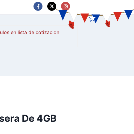
culos
lsera De 4GB