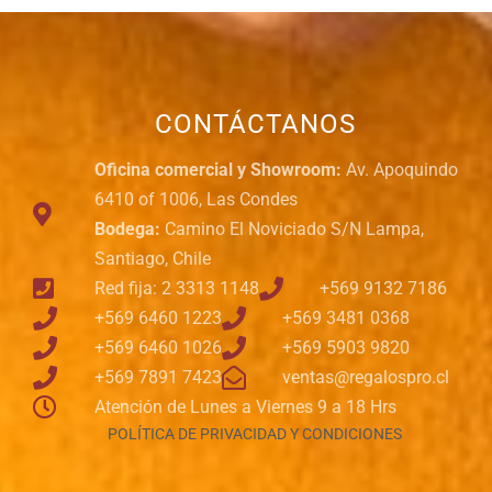
CONTÁCTANOS
Oficina comercial y Showroom:
Av. Apoquindo
6410 of 1006, Las Condes
Bodega:
Camino El Noviciado S/N Lampa,
Santiago, Chile
Red fija: 2 3313 1148
+569 9132 7186
+569 6460 1223
+569 3481 0368
+569 6460 1026
+569 5903 9820
+569 7891 7423
ventas@regalospro.cl
Atención de Lunes a Viernes 9 a 18 Hrs
POLÍTICA DE PRIVACIDAD Y CONDICIONES