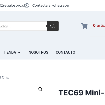
@regalospro.cl
Contacta al whatsapp
0
artí
TIENDA
NOSOTROS
CONTACTO
l Onix
TEC69 Mini-A