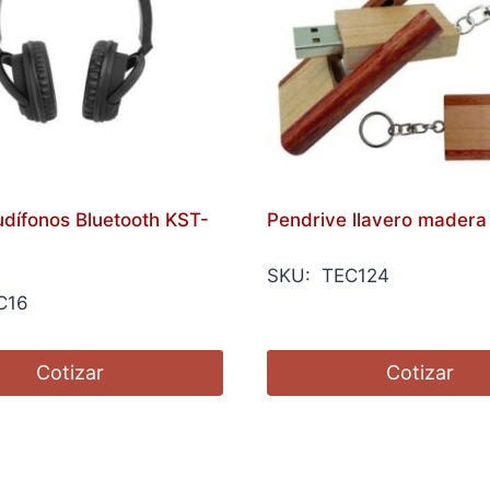
dífonos Bluetooth KST-
Pendrive llavero madera
SKU: TEC124
C16
Cotizar
Cotizar