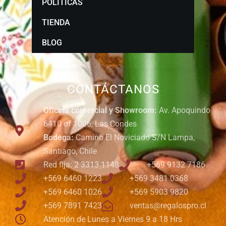
POLÍTICAS
TIENDA
BLOG
CONTÁCTANOS
Oficina comercial y Showroom:
Av. Apoquindo
6410 of 1006, Las Condes
Bodega:
Camino El Noviciado S/N Lampa,
Santiago, Chile
Red fija: 2 3313 1148
+569 9132 7186
+569 6460 1223
+569 3481 0368
+569 6460 1026
+569 5903 9820
+569 7891 7423
ventas@regalospro.cl
Atención de Lunes a Viernes 9 a 18 Hrs