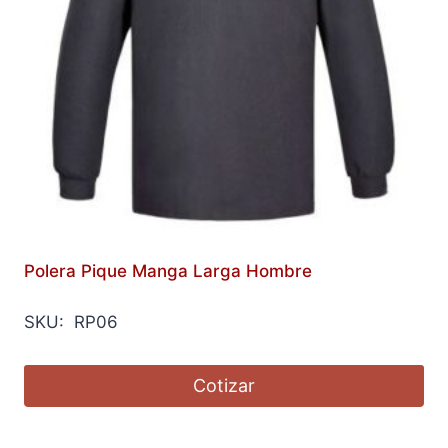
Polera Pique Manga Larga Hombre
SKU: RP06
Cotizar