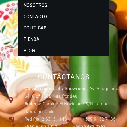
NOSOTROS
CONTACTO
POLÍTICAS
TIENDA
BLOG
CONTÁCTANOS
Oficina comercial y Showroom:
Av. Apoquindo
6410 of 1006, Las Condes
Bodega:
Camino El Noviciado S/N Lampa,
Santiago, Chile
Red fija: 2 3313 1148
+569 9132 7186
+569 6460 1223
+569 3481 0368