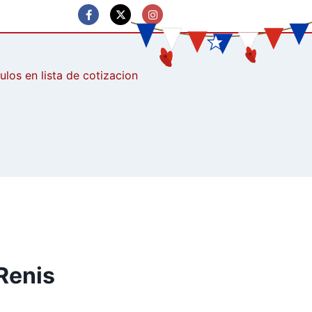
culos
Renis