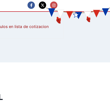
culos
L