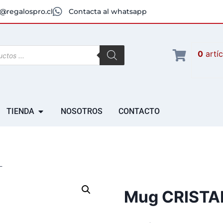
@regalospro.cl
Contacta al whatsapp
0
artí
TIENDA
NOSOTROS
CONTACTO
L
Mug CRISTA