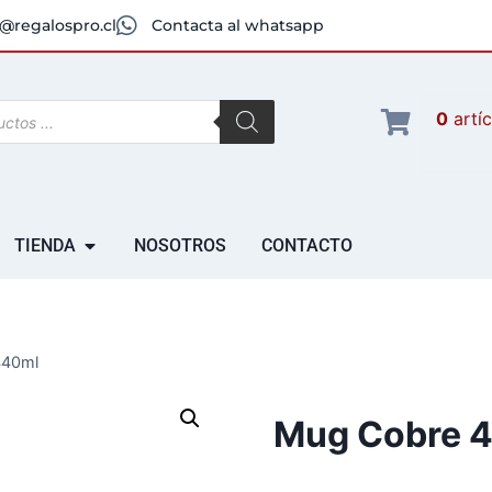
@regalospro.cl
Contacta al whatsapp
0
artí
TIENDA
NOSOTROS
CONTACTO
440ml
Mug Cobre 