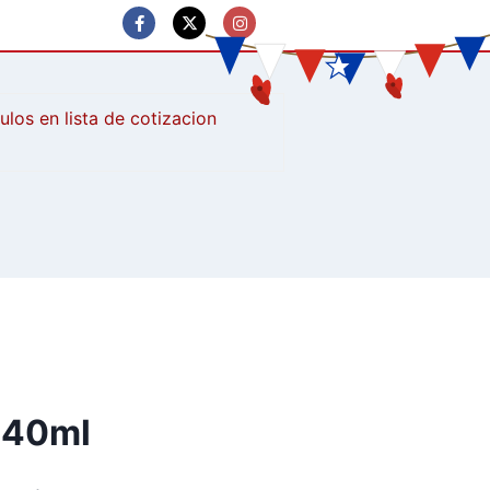
culos
440ml