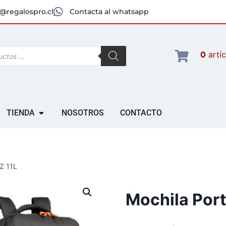
@regalospro.cl
Contacta al whatsapp
0
artí
TIENDA
NOSOTROS
CONTACTO
Z 11L
Mochila Por