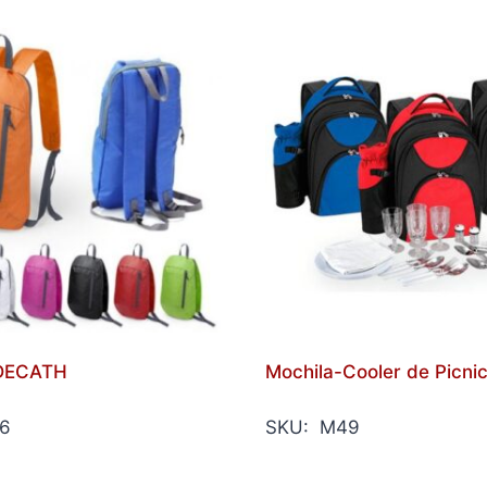
 DECATH
Mochila-Cooler de Picni
6
SKU: M49