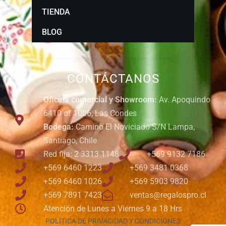
TIENDA
BLOG
CONTÁCTANOS
Oficina comercial y Showroom:
Av. Apoquindo
6410 of 1006, Las Condes
Bodega:
Camino El Noviciado S/N Lampa,
Santiago, Chile
Red fija: 2 3313 1148
+569 9132 7186
+569 6460 1223
+569 3481 0368
+569 6460 1026
+569 5903 9820
+569 7891 7423
ventas@regalospro.cl
Atención de Lunes a Viernes 9 a 18 Hrs
POLÍTICA DE PRIVACIDAD Y CONDICIONES