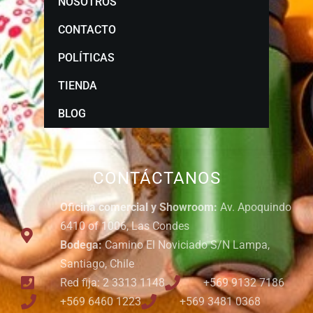
NOSOTROS
CONTACTO
POLÍTICAS
TIENDA
BLOG
CONTÁCTANOS
Oficina comercial y Showroom:
Av. Apoquindo
6410 of 1006, Las Condes
Bodega:
Camino El Noviciado S/N Lampa,
Santiago, Chile
Red fija: 2 3313 1148
+569 9132 7186
+569 6460 1223
+569 3481 0368