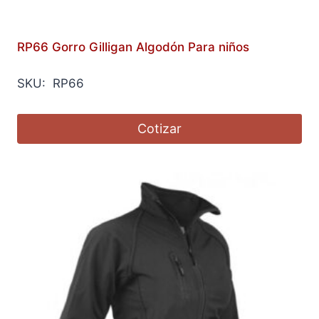
RP66 Gorro Gilligan Algodón Para niños
SKU: RP66
Cotizar