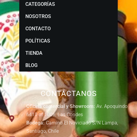
CATEGORÍAS
NOSOTROS
CONTACTO
POLÍTICAS
TIENDA
BLOG
CONTÁCTANOS
Oficina comercial y Showroom:
Av. Apoquindo
6410 of 1006, Las Condes
Bodega:
Camino El Noviciado S/N Lampa,
Santiago, Chile