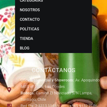
CATEGORÍAS
NOSOTROS
CONTACTO
POLÍTICAS
TIENDA
BLOG
CONTÁCTANOS
Oficina comercial y Showroom:
Av. Apoquindo
6410 of 1006, Las Condes
Bodega:
Camino El Noviciado S/N Lampa,
Santiago, Chile
Red fija: 2 3313 1148
+569 9132 7186