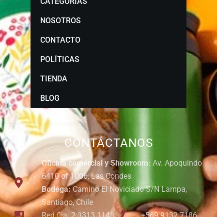
CATEGORÍAS
NOSOTROS
CONTACTO
POLÍTICAS
TIENDA
BLOG
CONTÁCTANOS
Oficina comercial y Showroom:
Av. Apoquindo
6410 of 1006, Las Condes
Bodega:
Camino El Noviciado S/N Lampa,
Santiago, Chile
Red fija: 2 3313 1148
+569 9132 7186