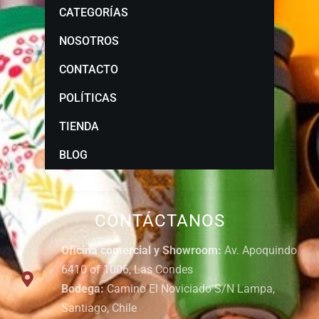
CATEGORÍAS
NOSOTROS
CONTACTO
POLÍTICAS
TIENDA
BLOG
CONTÁCTANOS
Oficina comercial y Showroom:
Av. Apoquindo
6410 of 1006, Las Condes
Bodega:
Camino El Noviciado S/N Lampa,
Santiago, Chile