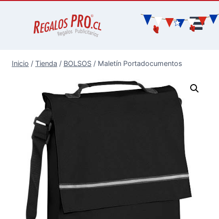
Inicio
/
Tienda
/
BOLSOS
/
Maletín Portadocumentos