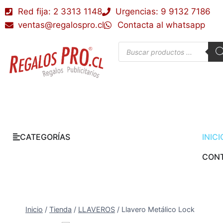
Red fija: 2 3313 1148
Urgencias: 9 9132 7186
ventas@regalospro.cl
Contacta al whatsapp
CATEGORÍAS
INICI
CON
Inicio
/
Tienda
/
LLAVEROS
/
Llavero Metálico Lock