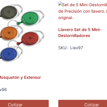
Llavero Set de 5 Mini-
Destornilladores
SKU: Llav97
Mosquetón y Extensor
v96
Cotizar
Cotizar