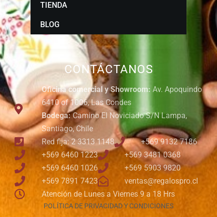
TIENDA
BLOG
CONTÁCTANOS
Oficina comercial y Showroom:
Av. Apoquindo
6410 of 1006, Las Condes
Bodega:
Camino El Noviciado S/N Lampa,
Santiago, Chile
Red fija: 2 3313 1148
+569 9132 7186
+569 6460 1223
+569 3481 0368
+569 6460 1026
+569 5903 9820
+569 7891 7423
ventas@regalospro.cl
Atención de Lunes a Viernes 9 a 18 Hrs
POLÍTICA DE PRIVACIDAD Y CONDICIONES