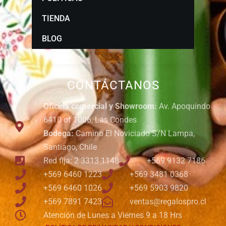
TIENDA
BLOG
CONTÁCTANOS
Oficina comercial y Showroom:
Av. Apoquindo
6410 of 1006, Las Condes
Bodega:
Camino El Noviciado S/N Lampa,
Santiago, Chile
Red fija: 2 3313 1148
+569 9132 7186
+569 6460 1223
+569 3481 0368
+569 6460 1026
+569 5903 9820
+569 7891 7423
ventas@regalospro.cl
Atención de Lunes a Viernes 9 a 18 Hrs