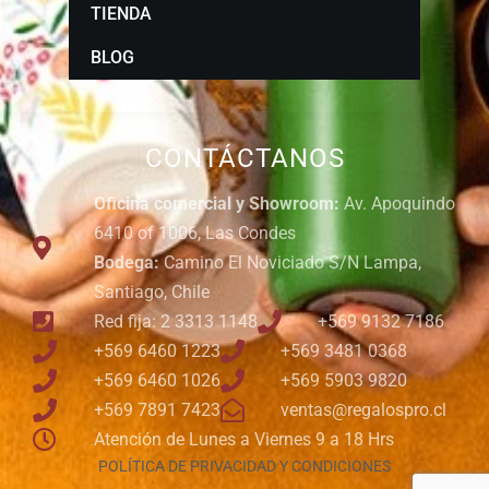
TIENDA
BLOG
CONTÁCTANOS
Oficina comercial y Showroom:
Av. Apoquindo
6410 of 1006, Las Condes
Bodega:
Camino El Noviciado S/N Lampa,
Santiago, Chile
Red fija: 2 3313 1148
+569 9132 7186
+569 6460 1223
+569 3481 0368
+569 6460 1026
+569 5903 9820
+569 7891 7423
ventas@regalospro.cl
Atención de Lunes a Viernes 9 a 18 Hrs
POLÍTICA DE PRIVACIDAD Y CONDICIONES