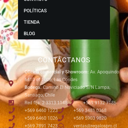
POLÍTICAS
TIENDA
BLOG
CONTÁCTANOS
Oficina comercial y Showroom:
Av. Apoquindo
6410 of 1006, Las Condes
Bodega:
Camino El Noviciado S/N Lampa,
Santiago, Chile
Red fija: 2 3313 1148
+569 9132 7186
+569 6460 1223
+569 3481 0368
+569 6460 1026
+569 5903 9820
+569 7891 7423
ventas@regalospro.cl