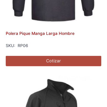
Polera Pique Manga Larga Hombre
SKU: RP06
Cotizar